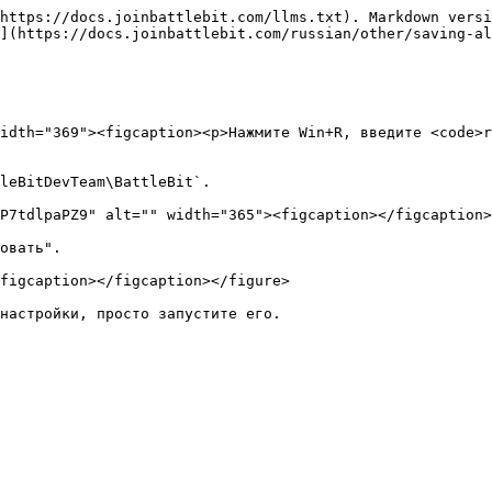
https://docs.joinbattlebit.com/llms.txt). Markdown versi
](https://docs.joinbattlebit.com/russian/other/saving-al
idth="369"><figcaption><p>Нажмите Win+R, введите <code>r
leBitDevTeam\BattleBit`.

P7tdlpaPZ9" alt="" width="365"><figcaption></figcaption>
овать".

figcaption></figcaption></figure>
