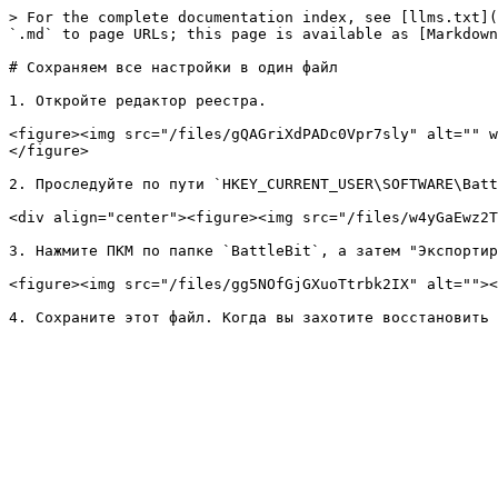
> For the complete documentation index, see [llms.txt](
`.md` to page URLs; this page is available as [Markdown
# Сохраняем все настройки в один файл

1. Откройте редактор реестра.

<figure><img src="/files/gQAGriXdPADc0Vpr7sly" alt="" w
</figure>

2. Проследуйте по пути `HKEY_CURRENT_USER\SOFTWARE\Batt
<div align="center"><figure><img src="/files/w4yGaEwz2T
3. Нажмите ПКМ по папке `BattleBit`, а затем "Экспортир
<figure><img src="/files/gg5NOfGjGXuoTtrbk2IX" alt=""><