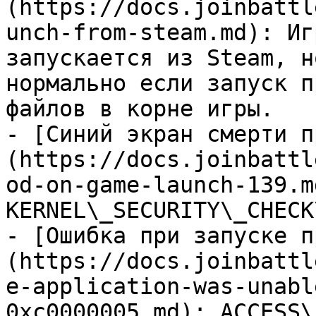
(https://docs.joinbattl
unch-from-steam.md): Иг
запускается из Steam, н
нормально если запуск п
файлов в корне игры.

- [Синий экран смерти п
(https://docs.joinbattl
od-on-game-launch-139.m
KERNEL\_SECURITY\_CHECK
- [Ошибка при запуске п
(https://docs.joinbattl
e-application-was-unabl
0xc0000005.md): ACCESS\